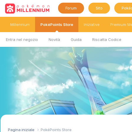
Forum
Sito
Poké
Millennium
PokéPoints Store
Iniziative
Premium M
Entra nel negozio
Novità
Guida
Riscatta Codice
Pagina iniziale
PokéPoints Store