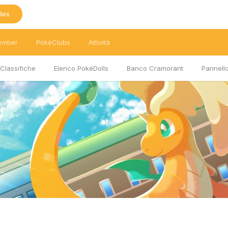
dex
ember
PokéClubs
Attività
Classifiche
Elenco PokéDolls
Banco Cramorant
Pannello