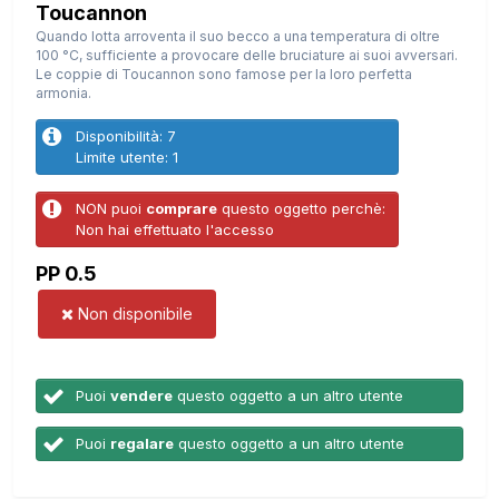
Toucannon
Quando lotta arroventa il suo becco a una temperatura di oltre
100 °C, sufficiente a provocare delle bruciature ai suoi avversari.
Le coppie di Toucannon sono famose per la loro perfetta
armonia.
Disponibilità: 7
Limite utente: 1
NON puoi
comprare
questo oggetto perchè:
Non hai effettuato l'accesso
PP 0.5
Non disponibile
Puoi
vendere
questo oggetto a un altro utente
Puoi
regalare
questo oggetto a un altro utente