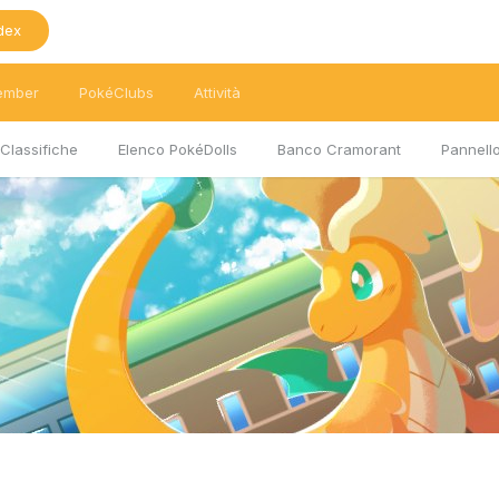
dex
ember
PokéClubs
Attività
Classifiche
Elenco PokéDolls
Banco Cramorant
Pannello