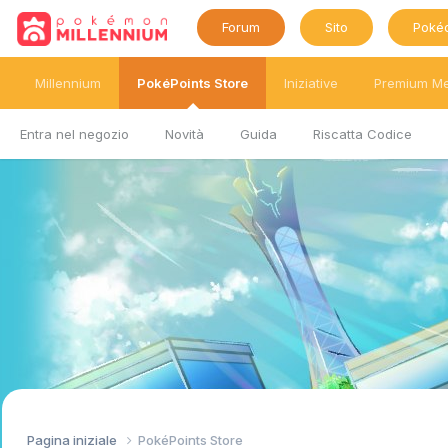
Forum
Sito
Poké
Millennium
PokéPoints Store
Iniziative
Premium M
Entra nel negozio
Novità
Guida
Riscatta Codice
Pagina iniziale
PokéPoints Store