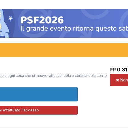
PP 0.31
sce a ogni cosa che si muove, attaccandola e sbranandola con le
Non 
 effettuato l'accesso