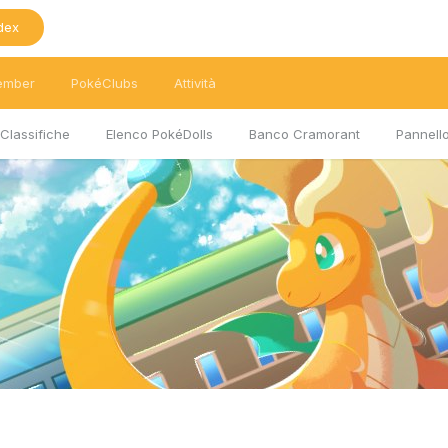
dex
ember
PokéClubs
Attività
Classifiche
Elenco PokéDolls
Banco Cramorant
Pannello