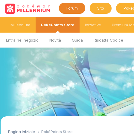
Forum
Sito
Poké
Millennium
PokéPoints Store
Iniziative
Premium M
Entra nel negozio
Novità
Guida
Riscatta Codice
Pagina iniziale
PokéPoints Store