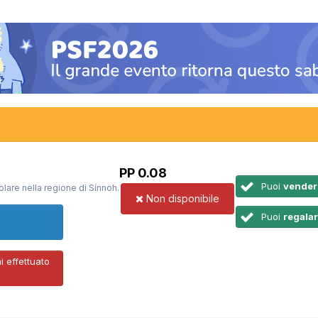
PP 0.08
Puoi
vender
olare nella regione di Sinnoh.
Non disponibile
Puoi
regala
 effettuato