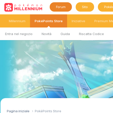
Forum
Sito
Poké
Millennium
PokéPoints Store
Iniziative
Premium M
Entra nel negozio
Novità
Guida
Riscatta Codice
Pagina iniziale
PokéPoints Store