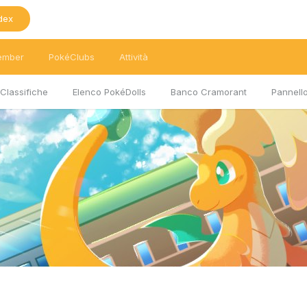
dex
ember
PokéClubs
Attività
Classifiche
Elenco PokéDolls
Banco Cramorant
Pannello