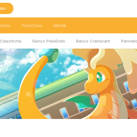
dex
ember
PokéClubs
Attività
Classifiche
Elenco PokéDolls
Banco Cramorant
Pannello