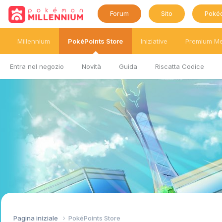
Forum
Sito
Poké
Millennium
PokéPoints Store
Iniziative
Premium M
Entra nel negozio
Novità
Guida
Riscatta Codice
Pagina iniziale
PokéPoints Store