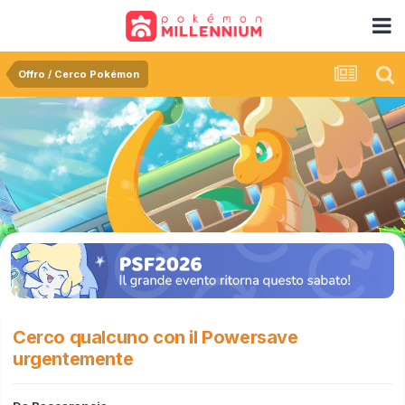
Offro / Cerco Pokémon
Cerco qualcuno con il Powersave
urgentemente