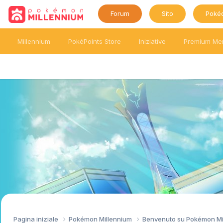
Forum
Sito
Poké
Millennium
PokéPoints Store
Iniziative
Premium Me
Pagina iniziale
Pokémon Millennium
Benvenuto su Pokémon Mi