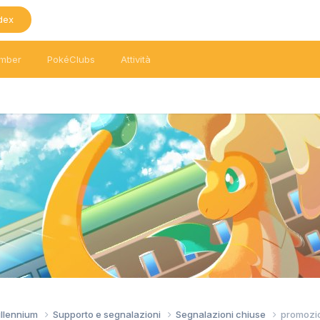
dex
mber
PokéClubs
Attività
llennium
Supporto e segnalazioni
Segnalazioni chiuse
promozi