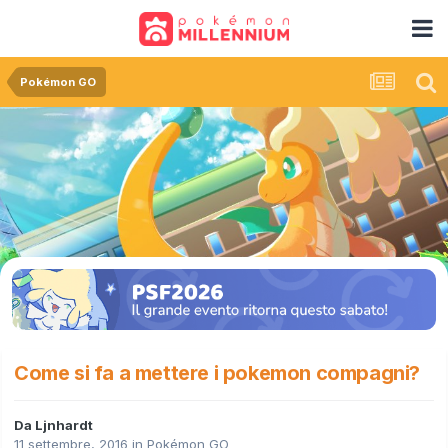
Pokémon GO
Come si fa a mettere i pokemon compagni?
Da
Ljnhardt
11 settembre, 2016
in
Pokémon GO