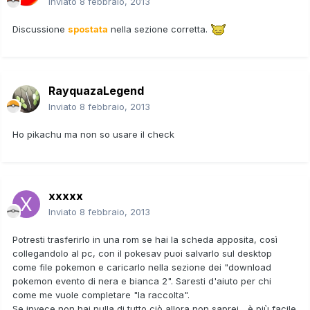
Inviato
8 febbraio, 2013
Discussione
spostata
nella sezione corretta.
RayquazaLegend
Inviato
8 febbraio, 2013
Ho pikachu ma non so usare il check
xxxxx
Inviato
8 febbraio, 2013
Potresti trasferirlo in una rom se hai la scheda apposita, così
collegandolo al pc, con il pokesav puoi salvarlo sul desktop
come file pokemon e caricarlo nella sezione dei "download
pokemon evento di nera e bianca 2". Saresti d'aiuto per chi
come me vuole completare "la raccolta".
Se invece non hai nulla di tutto ciò allora non saprei... è più facile