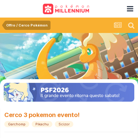
Offro / Cerco Pokémon
Cerco 3 pokemon evento!
Garchomp
Pikachu
Scizor