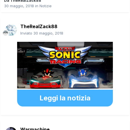
Da
TheRealZack88
30 maggio, 2018
in
Notizie
TheRealZack88
Inviato
30 maggio, 2018
Leggi la notizia
Warmachine