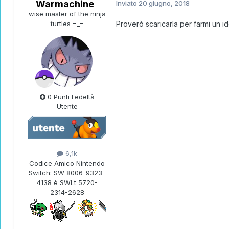
Warmachine
Inviato
20 giugno, 2018
wise master of the ninja
turtles =_=
Proverò scaricarla per farmi un id
0 Punti Fedeltà
Utente
6,1k
Codice Amico Nintendo
Switch:
SW 8006-9323-
4138 è SWLt 5720-
2314-2628