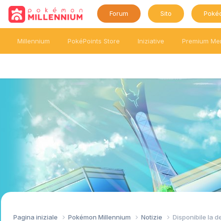
Forum
Sito
Poké
Millennium
PokéPoints Store
Iniziative
Premium Me
Pagina iniziale
Pokémon Millennium
Notizie
Disponibile la 