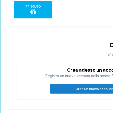
PP
63.90
C
E' 
Crea adesso un acc
Registra un nuovo account nella nostro f
Crea un nuovo account