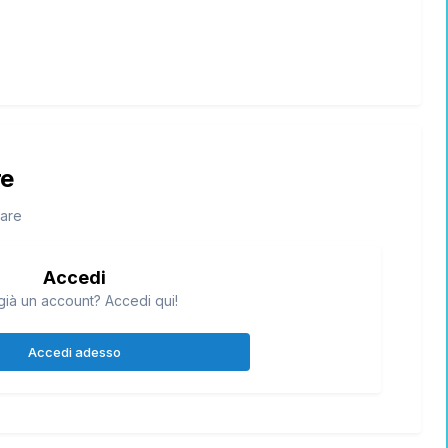
re
tare
Accedi
già un account? Accedi qui!
Accedi adesso