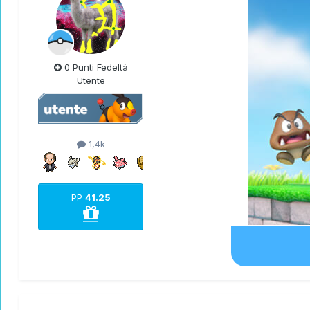
0 Punti Fedeltà
Utente
1,4k
PP
41.25