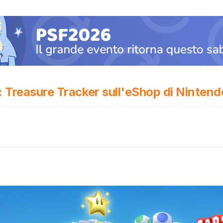
: Treasure Tracker sull'eShop di Ninten