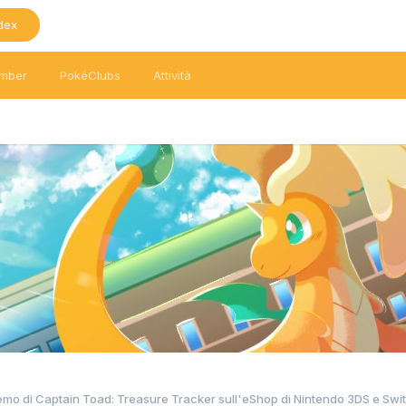
dex
mber
PokéClubs
Attività
demo di Captain Toad: Treasure Tracker sull'eShop di Nintendo 3DS e Swi