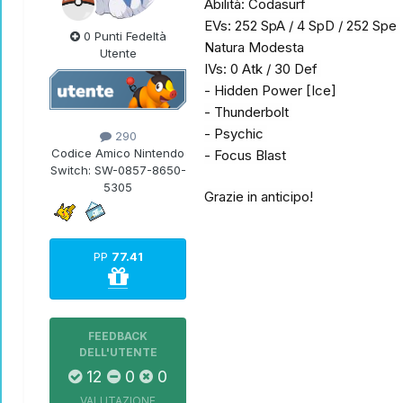
Abilità: Codasurf
EVs: 252 SpA / 4 SpD / 252 Spe
0 Punti Fedeltà
Natura Modesta
Utente
IVs: 0 Atk / 30 Def
- Hidden Power [Ice]
- Thunderbolt
- Psychic
290
Codice Amico Nintendo
- Focus Blast
Switch:
SW-0857-8650-
5305
Grazie in anticipo!
PP
77.41
FEEDBACK
DELL'UTENTE
12
0
0
VALUTAZIONE