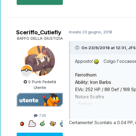
Sceriffo_Cutiefly
Inviato
23 giugno, 2018
BAFFO DELLA GIUSTIZIA
On 23/6/2018 at 12:31,
JFS
Apposto!
Colgo l'occasione 
Ferrothorn
0 Punti Fedeltà
Ability: Iron Barbs
Utente
EVs: 252 HP / 88 Def / 168 S
Natura Scaltra
- Spikes
- Leech Seed
736
- Power Whip
Certamente! Scontato a 0.04 PP, il
- Knock Off