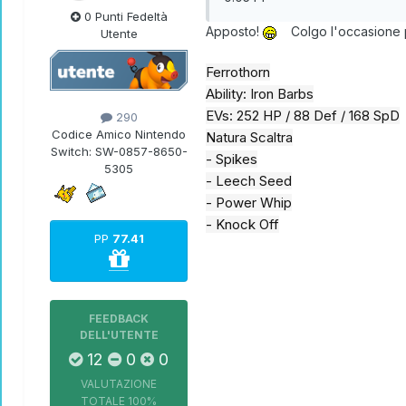
0 Punti Fedeltà
Apposto!
Colgo l'occasione per
Utente
Ferrothorn
Ability: Iron Barbs
EVs: 252 HP / 88 Def / 168 SpD
290
Codice Amico Nintendo
Natura Scaltra
Switch:
SW-0857-8650-
- Spikes
5305
- Leech Seed
- Power Whip
- Knock Off
PP
77.41
FEEDBACK
DELL'UTENTE
12
0
0
VALUTAZIONE
TOTALE
100%