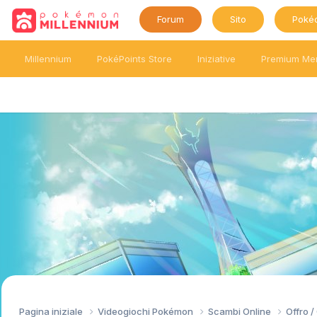
Forum
Sito
Poké
Millennium
PokéPoints Store
Iniziative
Premium Me
Pagina iniziale
Videogiochi Pokémon
Scambi Online
Offro 