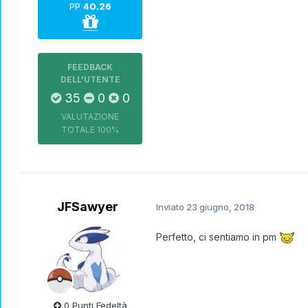
PP
40.26
FEEDBACK
DELL'UTENTE
35
0
0
VALUTAZIONE
TOTALE
100%
JFSawyer
Inviato
23 giugno, 2018
Perfetto, ci sentiamo in pm
0 Punti Fedeltà