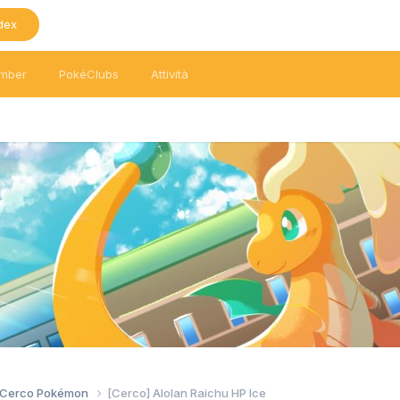
dex
mber
PokéClubs
Attività
/ Cerco Pokémon
[Cerco] Alolan Raichu HP Ice