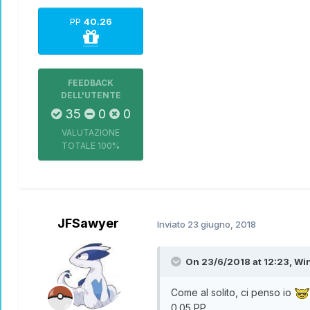
PP
40.26
FEEDBACK
DELL'UTENTE
35
0
0
VALUTAZIONE
TOTALE
100%
JFSawyer
Inviato
23 giugno, 2018
On 23/6/2018 at 12:23,
Wi
Come al solito, ci penso io
0.05 PP