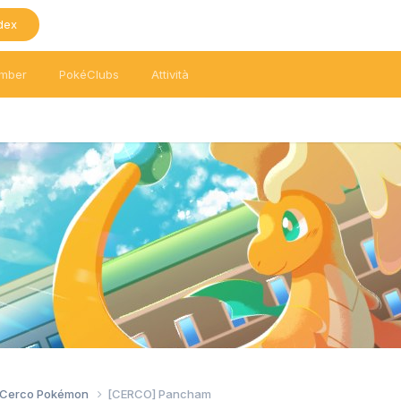
dex
mber
PokéClubs
Attività
/ Cerco Pokémon
[CERCO] Pancham