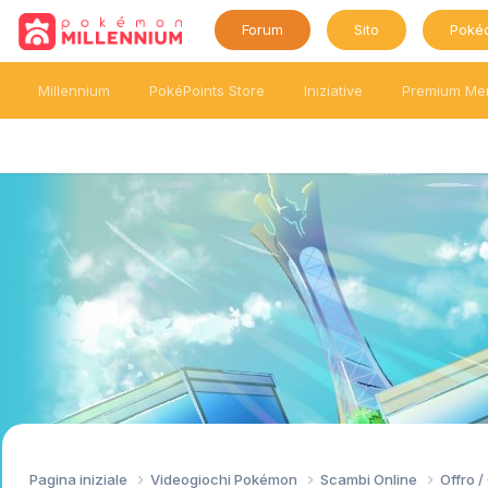
Forum
Sito
Poké
Millennium
PokéPoints Store
Iniziative
Premium Me
Pagina iniziale
Videogiochi Pokémon
Scambi Online
Offro 