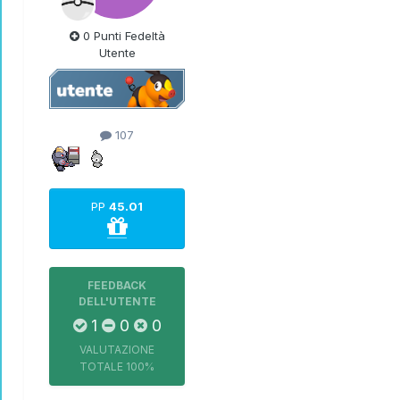
0 Punti Fedeltà
Utente
107
PP
45.01
FEEDBACK
DELL'UTENTE
1
0
0
VALUTAZIONE
TOTALE
100%