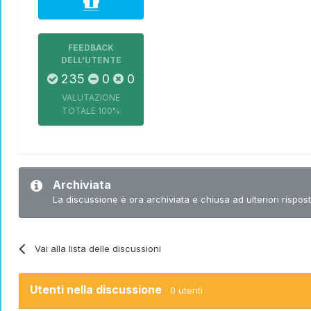
FEEDBACK
DELL'UTENTE
235
0
0
VALUTAZIONE
TOTALE
100%
Archiviata
La discussione è ora archiviata e chiusa ad ulteriori rispost
Vai alla lista delle discussioni
Utenti nella discussione
0 utenti