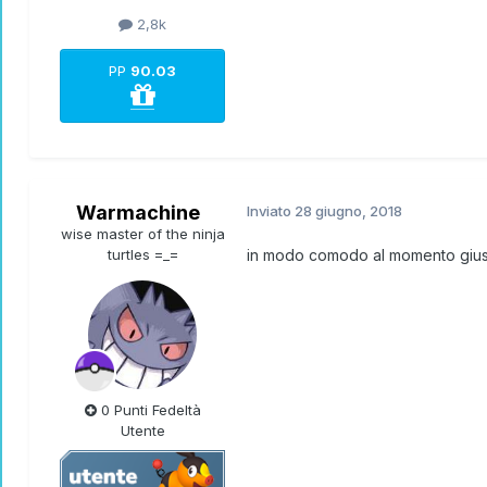
2,8k
PP
90.03
Warmachine
Inviato
28 giugno, 2018
wise master of the ninja
turtles =_=
in modo comodo al momento giusto 
0 Punti Fedeltà
Utente