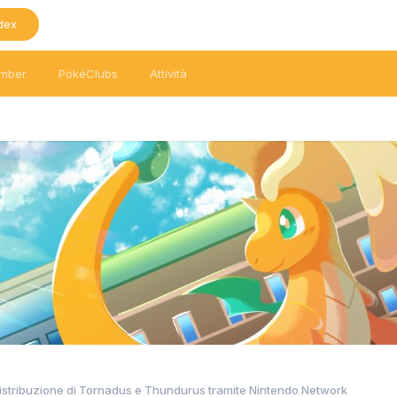
dex
mber
PokéClubs
Attività
istribuzione di Tornadus e Thundurus tramite Nintendo Network