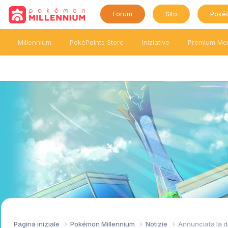
Forum
Sito
Poké
Millennium
PokéPoints Store
Iniziative
Premium Me
Pagina iniziale
Pokémon Millennium
Notizie
Annunciata la d