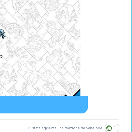
1
E' stata aggiunta una reazione da
Vanelope