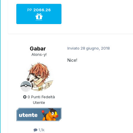
PP
2066.26
Gabar
Inviato
28 giugno, 2018
Alons-y!
Nice!
0 Punti Fedeltà
Utente
1,1k