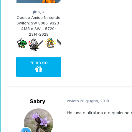
6,1k
Codice Amico Nintendo
Switch:
SW 8006-9323-
4138 è SWLt 5720-
2314-2628
PP
63.90
Sabry
Inviato
28 giugno, 2018
Ho luna e ultraluna c'è qualcuno 