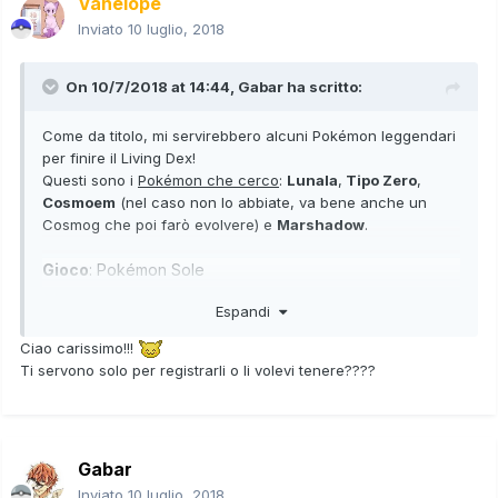
Vanelope
Inviato
10 luglio, 2018
On 10/7/2018 at 14:44,
Gabar
ha scritto:
Come da titolo, mi servirebbero alcuni Pokémon leggendari
per finire il Living Dex!
Questi sono i
Pokémon che cerco
:
Lunala
,
Tipo Zero
,
Cosmoem
(nel caso non lo abbiate, va bene anche un
Cosmog che poi farò evolvere) e
Marshadow
.
Gioco
: Pokémon Sole
Nome in gioco
: Theanos
Espandi
Codice Amico
: 2664-2520-7108
Orario
: Oggi ci dovrei essere quasi sempre, comunque
Ciao carissimo!!!
ci mettiamo d'accordo!
Ti servono solo per registrarli o li volevi tenere????
OFFRO
: PP, ci accordiamo qui in discussione o in MP!
Gabar
Inviato
10 luglio, 2018