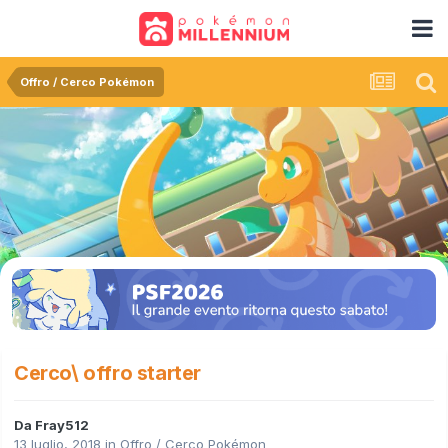
Offro / Cerco Pokémon
Cerco\ offro starter
Da
Fray512
13 luglio, 2018
in
Offro / Cerco Pokémon