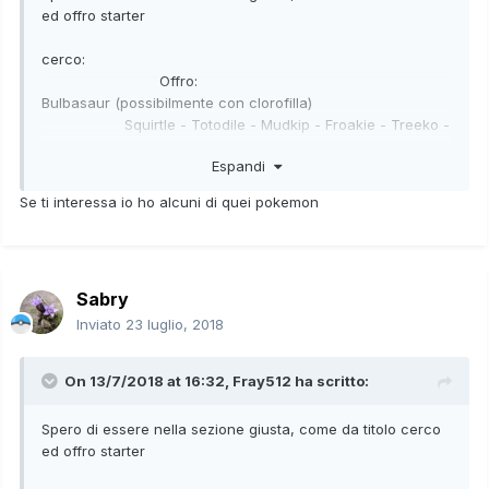
ed offro starter
cerco:
Offro:
Bulbasaur (possibilmente con clorofilla)
Squirtle - Totodile - Mudkip - Froakie - Treeko -
Charmander - Cyndaquil - Torchic - Fennekin
Espandi
Chikorita
Se ti interessa io ho alcuni di quei pokemon
Turtwig
Snivy (con inversione) - Tutti gli starter di
Alola con abilità nascosta (evento banca pokemon)
Chespin
Sabry
Chimchar
Inviato
23 luglio, 2018
Tepig
Piplup
On 13/7/2018 at 16:32,
Fray512
ha scritto:
Froakie (con mutatipo)
Spero di essere nella sezione giusta, come da titolo cerco
ed offro starter