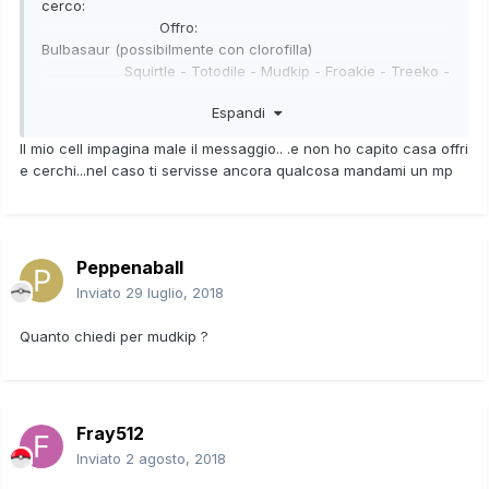
cerco:
Offro:
Bulbasaur (possibilmente con clorofilla)
Squirtle - Totodile - Mudkip - Froakie - Treeko -
Charmander - Cyndaquil - Torchic - Fennekin
Espandi
Chikorita
Il mio cell impagina male il messaggio.. .e non ho capito casa offri
Turtwig
e cerchi...nel caso ti servisse ancora qualcosa mandami un mp
Snivy (con inversione) - Tutti gli starter di
Alola con abilità nascosta (evento banca pokemon)
Chespin
Peppenaball
Chimchar
Tepig
Inviato
29 luglio, 2018
Piplup
Froakie (con mutatipo)
Quanto chiedi per mudkip ?
Fray512
Inviato
2 agosto, 2018