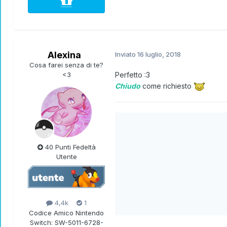
Alexina
Inviato
16 luglio, 2018
Cosa farei senza di te?
<3
Perfetto
:3
Chiudo
come richiesto
40 Punti Fedeltà
Utente
4,4k
1
Codice Amico Nintendo
Switch:
SW-5011-6728-