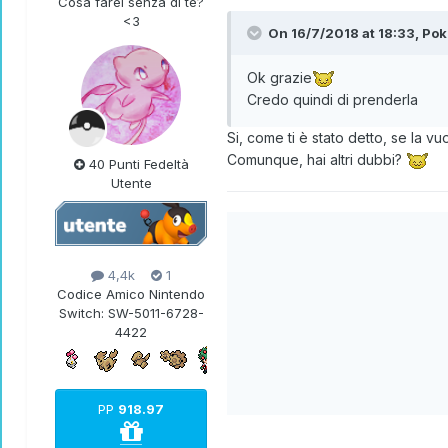
Cosa farei senza di te?
<3
On 16/7/2018 at 18:33,
Pok
Ok grazie
Credo quindi di prenderla
Si, come ti è stato detto, se la v
Comunque, hai altri dubbi?
40 Punti Fedeltà
Utente
4,4k
1
Codice Amico Nintendo
Switch:
SW-5011-6728-
4422
PP
918.97