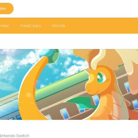
dex
mber
PokéClubs
Attività
Nintendo Switch