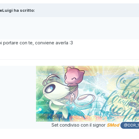
eLuigi
ha scritto:
uoi portare con te, conviene averla
:3
Set condiviso con il signor
SMod
@DDR_1