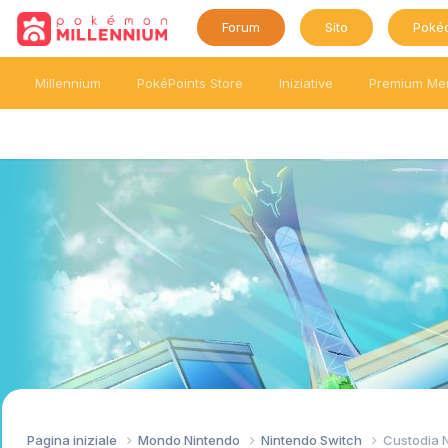
Forum
Sito
Poké
Millennium
PokéPoints Store
Iniziative
Premium Me
Pagina iniziale
Mondo Nintendo
Nintendo Switch
Custodia 