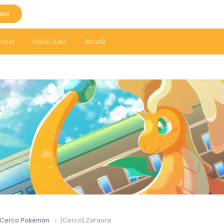
dex
mber
PokéClubs
Attività
/ Cerco Pokémon
[Cerco] Zeraora