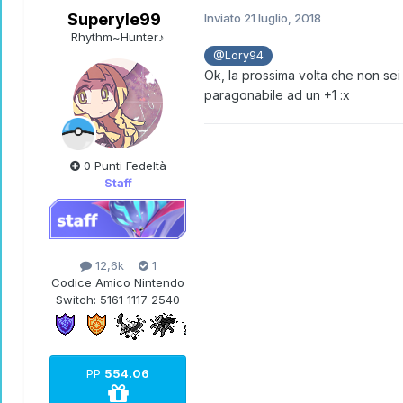
Superyle99
Inviato
21 luglio, 2018
Rhythm~Hunter♪
@Lory94
Ok, la prossima volta che non sei
paragonabile ad un +1
:x
0 Punti Fedeltà
Staff
12,6k
1
Codice Amico Nintendo
Switch:
5161 1117 2540
PP
554.06