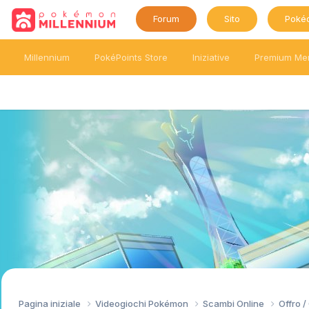
Forum
Sito
Poké
Millennium
PokéPoints Store
Iniziative
Premium Me
Pagina iniziale
Videogiochi Pokémon
Scambi Online
Offro 