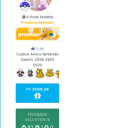
0 Punti Fedeltà
Premium Member
2,9k
Codice Amico Nintendo
Switch:
2058 2405
5520
PP
2066.26
FEEDBACK
DELL'UTENTE
82
1
0