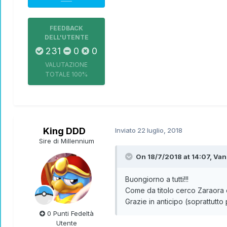
FEEDBACK
DELL'UTENTE
231
0
0
VALUTAZIONE
TOTALE
100%
King DDD
Inviato
22 luglio, 2018
Sire di Millennium
On 18/7/2018 at 14:07,
Van
Buongiorno a tutti!!!
Come da titolo cerco Zaraora e
Grazie in anticipo (soprattutto
0 Punti Fedeltà
Utente