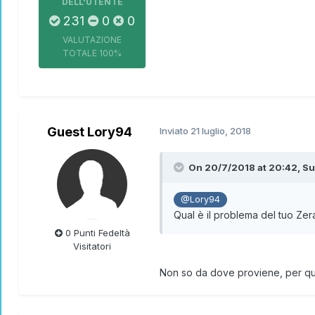
DELL'UTENTE
231
0
0
VALUTAZIONE
TOTALE
100%
Guest Lory94
Inviato
21 luglio, 2018
On 20/7/2018 at 20:42,
Su
@Lory94
Qual è il problema del tuo Zer
0 Punti Fedeltà
Visitatori
Non so da dove proviene, per qu