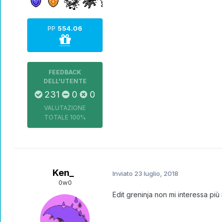
PP
554.06
FEEDBACK
DELL'UTENTE
231
0
0
VALUTAZIONE
TOTALE
100%
Ken_
Inviato
23 luglio, 2018
0w0
Edit greninja non mi interessa p