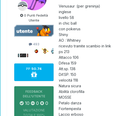
Venusaur
:(per greninja)
inglese
0 Punti Fedeltà
livello 58
Utente
in chic ball
con pokerus
Shiny
AO : Whitney
493
ricevuto tramite scambio in link
ps 213
Attacco 106
Difesa 159
PP
50.74
Att.sp. 138
Dif.SP. 150
velocitá 118
Natura sicura
Abilità clorofilla
FEEDBACK
DELL'UTENTE
MOSSE
10
0
0
Petalo danza
Fiortempesta
VALUTAZIONE
Laccio erboso
TOTALE
100%