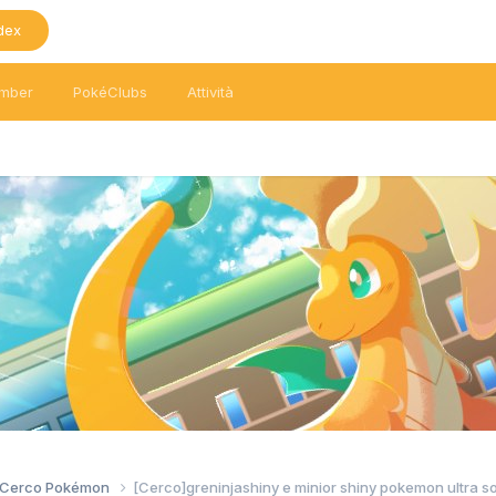
dex
mber
PokéClubs
Attività
/ Cerco Pokémon
[Cerco]greninjashiny e minior shiny pokemon ultra so