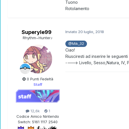
Tuono
Rotolamento
Superyle99
Inviato
20 luglio, 2018
Rhythm~Hunter♪
@Mik_32
Ciao!
Riusciresti ad inserire le seguent
----> Livello, Sesso,Natura, IV,
0 Punti Fedeltà
Staff
12,6k
1
Codice Amico Nintendo
Switch:
5161 1117 2540