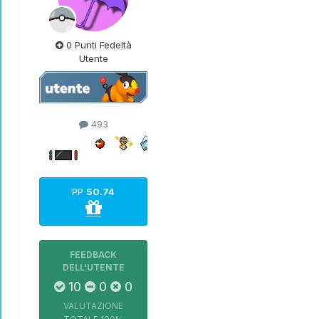
0 Punti Fedeltà
Utente
493
PP
50.74
FEEDBACK
DELL'UTENTE
10
0
0
VALUTAZIONE