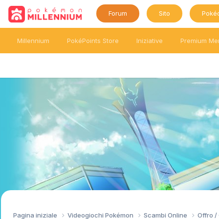
Forum
Sito
Poké
Millennium
PokéPoints Store
Iniziative
Premium Me
Pagina iniziale
Videogiochi Pokémon
Scambi Online
Offro 