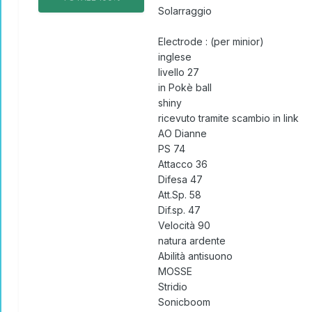
Solarraggio
Electrode
: (per minior)
inglese
livello 27
in Pokè ball
shiny
ricevuto tramite scambio in link
AO Dianne
PS 74
Attacco 36
Difesa 47
Att.Sp. 58
Dif.sp. 47
Velocità 90
natura ardente
Abilità antisuono
MOSSE
Stridio
Sonicboom