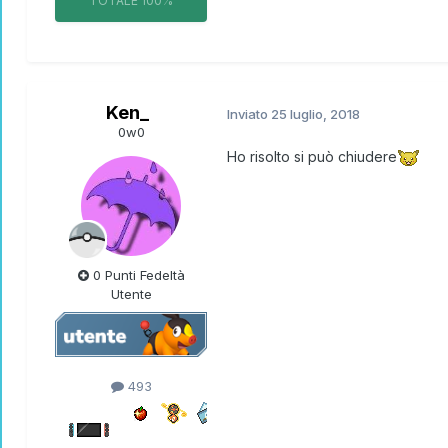
TOTALE
100%
Ken_
Inviato
25 luglio, 2018
0w0
Ho risolto si può chiudere
0 Punti Fedeltà
Utente
493