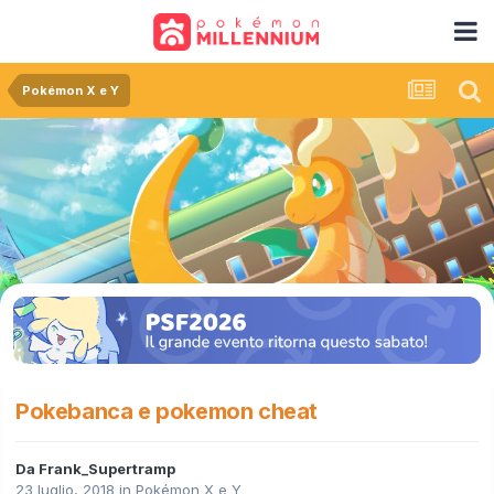
Pokémon X e Y
Pokebanca e pokemon cheat
Da
Frank_Supertramp
23 luglio, 2018
in
Pokémon X e Y