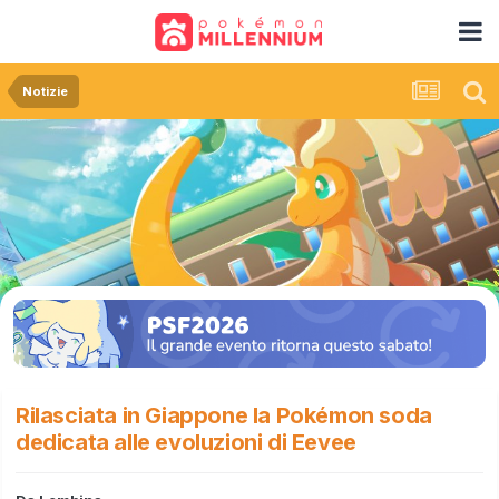
Notizie
Rilasciata in Giappone la Pokémon soda
dedicata alle evoluzioni di Eevee