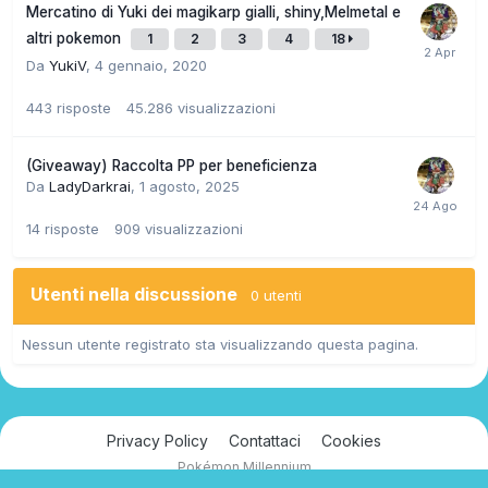
Mercatino di Yuki dei magikarp gialli, shiny,Melmetal e
altri pokemon
1
2
3
4
18
Da
YukiV
,
4 gennaio, 2020
443
risposte
45.286
visualizzazioni
(Giveaway) Raccolta PP per beneficienza
Da
LadyDarkrai
,
1 agosto, 2025
14
risposte
909
visualizzazioni
Utenti nella discussione
0 utenti
Nessun utente registrato sta visualizzando questa pagina.
Privacy Policy
Contattaci
Cookies
Pokémon Millennium
Powered by Invision Community