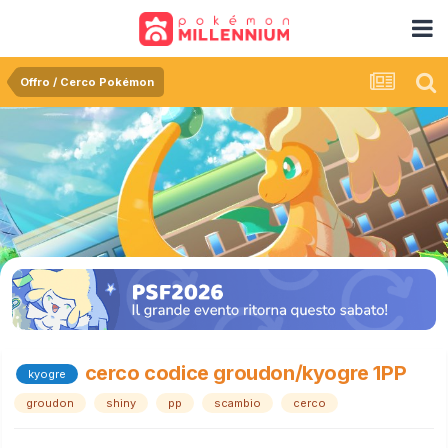
Offro / Cerco Pokémon
cerco codice groudon/kyogre 1PP
kyogre
groudon
shiny
pp
scambio
cerco