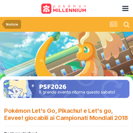
Notizie
Pokémon Let's Go, Pikachu! e Let's go,
Eevee! giocabili ai Campionati Mondiali 2018