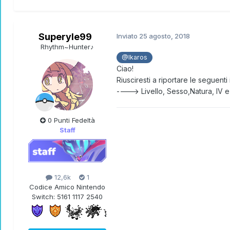
Superyle99
Inviato
25 agosto, 2018
Rhythm~Hunter♪
@Ikaros
Ciao!
Riusciresti a riportare le seguent
----> Livello, Sesso,Natura, IV 
0 Punti Fedeltà
Staff
12,6k
1
Codice Amico Nintendo
Switch:
5161 1117 2540