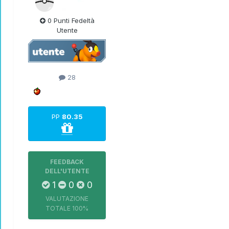
0 Punti Fedeltà
Utente
28
PP
80.35
FEEDBACK
DELL'UTENTE
1
0
0
VALUTAZIONE
TOTALE
100%