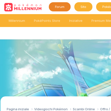
Forum
Sito
Poké
Millennium
PokéPoints Store
Iniziative
Premium Me
Pagina iniziale
Videogiochi Pokémon
Scambi Online
Offro 