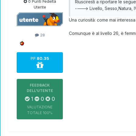
0 Punti Fedeltà
Riusciresti a riportare le seg
Utente
----> Livello, Sesso,Natura, 
Una curiosità: come mai interessa
Comunque è al livello 26, è femmi
28
PP
80.35
FEEDBACK
DELL'UTENTE
1
0
0
VALUTAZIONE
TOTALE
100%