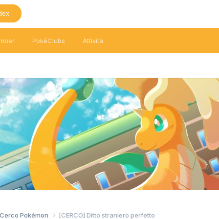
dex
mber
PokéClubs
Attività
/ Cerco Pokémon
[CERCO] Ditto straniero perfetto