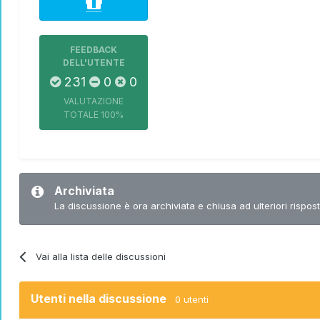
FEEDBACK
DELL'UTENTE
231
0
0
VALUTAZIONE
TOTALE
100%
Archiviata
La discussione è ora archiviata e chiusa ad ulteriori rispost
Vai alla lista delle discussioni
Utenti nella discussione
0 utenti