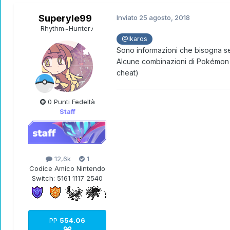
Superyle99
Inviato
25 agosto, 2018
Rhythm~Hunter♪
@Ikaros
Sono informazioni che bisogna se
Alcune combinazioni di Pokémon - 
cheat)
0 Punti Fedeltà
Staff
12,6k
1
Codice Amico Nintendo
Switch:
5161 1117 2540
PP
554.06