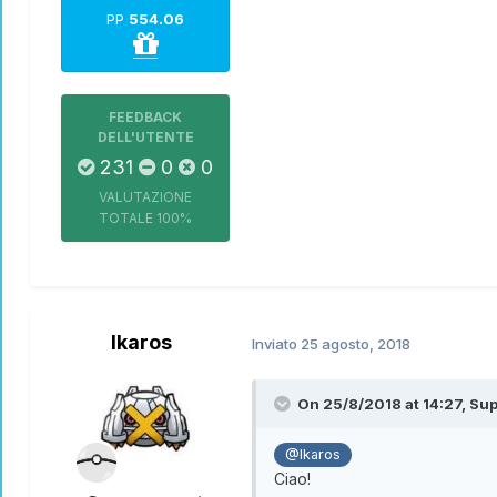
PP
554.06
FEEDBACK
DELL'UTENTE
231
0
0
VALUTAZIONE
TOTALE
100%
Ikaros
Inviato
25 agosto, 2018
On 25/8/2018 at 14:27,
Sup
@Ikaros
Ciao!