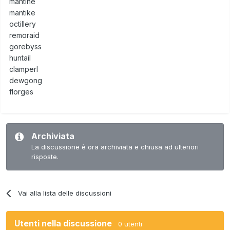
mantine
mantike
octillery
remoraid
gorebyss
huntail
clamperl
dewgong
florges
Archiviata
La discussione è ora archiviata e chiusa ad ulteriori
risposte.
Vai alla lista delle discussioni
Utenti nella discussione
0 utenti