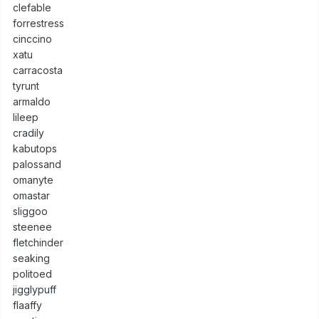
clefable
forrestress
cinccino
xatu
carracosta
tyrunt
armaldo
lileep
cradily
kabutops
palossand
omanyte
omastar
sliggoo
steenee
fletchinder
seaking
politoed
jigglypuff
flaaffy