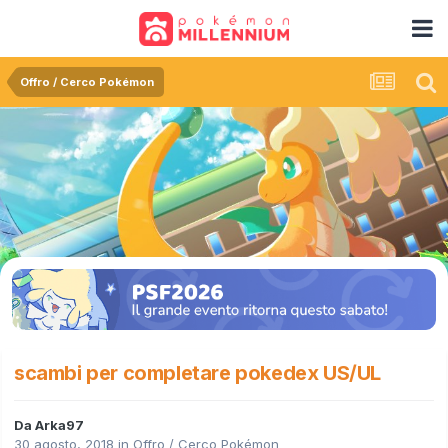
Offro / Cerco Pokémon
scambi per completare pokedex US/UL
Da
Arka97
30 agosto, 2018
in
Offro / Cerco Pokémon