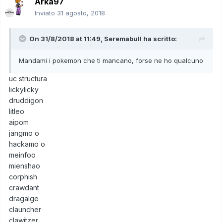
Arka97
Inviato
31 agosto, 2018
On 31/8/2018 at 11:49,
Seremabull
ha scritto:
Mandami i pokemon che ti mancano, forse ne ho qualcuno
uc structura
lickylicky
druddigon
litleo
aipom
jangmo o
hackamo o
meinfoo
mienshao
corphish
crawdant
dragalge
clauncher
clawitzer