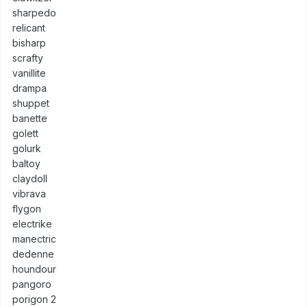
sharpedo
relicant
bisharp
scrafty
vanillite
drampa
shuppet
banette
golett
golurk
baltoy
claydoll
vibrava
flygon
electrike
manectric
dedenne
houndour
pangoro
porigon 2