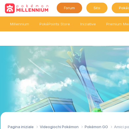
Forum
Sito
Poké
Millennium
PokéPoints Store
Iniziative
Premium Me
Pagina iniziale
Videogiochi Pokémon
Pokémon GO
Amici p