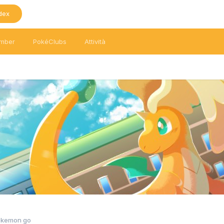
dex
mber
PokéClubs
Attività
okemon go