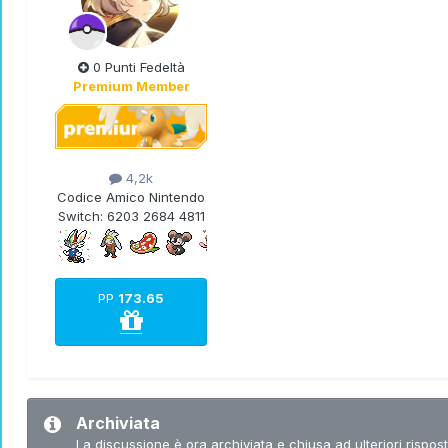
0 Punti Fedeltà
Premium Member
4,2k
Codice Amico Nintendo
Switch:
6203 2684 4811
PP
173.65
Archiviata
La discussione è ora archiviata e chiusa ad ulteriori rispost