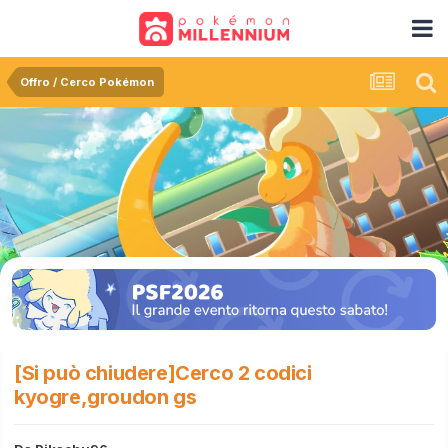
Offro / Cerco Pokémon
[Si può chiudere]Cerco 2 codici
kyogre,groudon gs