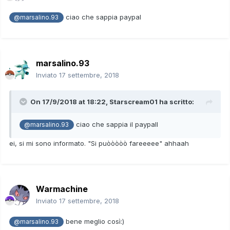
ciao che sappia paypal
@marsalino.93
marsalino.93
Inviato
17 settembre, 2018
On 17/9/2018 at 18:22,
Starscream01
ha scritto:
ciao che sappia il paypall
@marsalino.93
ei, si mi sono informato. "Si puòòòòò fareeeee" ahhaah
Warmachine
Inviato
17 settembre, 2018
bene meglio così:)
@marsalino.93