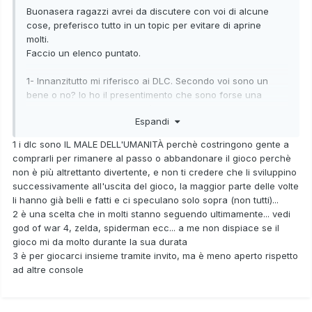
Buonasera ragazzi avrei da discutere con voi di alcune
cose, preferisco tutto in un topic per evitare di aprine
molti.
Faccio un elenco puntato.
1- Innanzitutto mi riferisco ai DLC. Secondo voi sono un
bene o no? Io ho il presentimento che sono forse una
rovina per i giocatori, perchè magari i produttori ne
Espandi
possono abusare. Potrebbe pubblicare un gioco che
VOLUTAMENTE sia incompleto, ma che a noi sembra
1 i dlc sono IL MALE DELL'UMANITÀ perchè costringono gente a
completo, per poi continuare a inserire altri contenuti
comprarli per rimanere al passo o abbandonare il gioco perchè
mediante DLC e continuare a guadagnare. Il giocatore
non è più altrettanto divertente, e non ti credere che li sviluppino
dovrà pagare un plus se vuole godersi a pieno il gioco e
successivamente all'uscita del gioco, la maggior parte delle volte
stare al passo di chi ha invece ha acquistato già il DLC
li hanno già belli e fatti e ci speculano solo sopra (non tutti)...
(vedi Dragon ball che introduce altri PG o mario aces tennis
2 è una scelta che in molti stanno seguendo ultimamente... vedi
ecc...)
god of war 4, zelda, spiderman ecc... a me non dispiace se il
Perchè non fanno tutto sin dall'inizio? Chi è che non ci dice
gioco mi da molto durante la sua durata
che quei contenuti sarebbero potuti essere già presenti nel
3 è per giocarci insieme tramite invito, ma è meno aperto rispetto
gioco definitivo?
ad altre console
Però dall'altro lato penso che sia un bene perchè il
giocatore può continuare ad aggiornare il gioco di volta in
volta ed evitare di abbandonarlo una volta completato. In