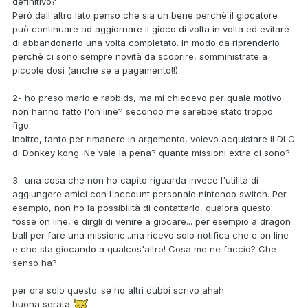
definitivo?
Però dall'altro lato penso che sia un bene perchè il giocatore
può continuare ad aggiornare il gioco di volta in volta ed evitare
di abbandonarlo una volta completato. In modo da riprenderlo
perchè ci sono sempre novità da scoprire, somministrate a
piccole dosi (anche se a pagamento!!)
2- ho preso mario e rabbids, ma mi chiedevo per quale motivo
non hanno fatto l'on line? secondo me sarebbe stato troppo
figo.
Inoltre, tanto per rimanere in argomento, volevo acquistare il DLC
di Donkey kong. Ne vale la pena? quante missioni extra ci sono?
3- una cosa che non ho capito riguarda invece l'utilità di
aggiungere amici con l'account personale nintendo switch. Per
esempio, non ho la possibilità di contattarlo, qualora questo
fosse on line, e dirgli di venire a giocare... per esempio a dragon
ball per fare una missione...ma ricevo solo notifica che e on line
e che sta giocando a qualcos'altro! Cosa me ne faccio? Che
senso ha?
per ora solo questo..se ho altri dubbi scrivo ahah
buona serata