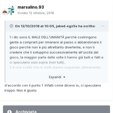
modo da riprenderlo perchè ci sono sempre novità da
marsalino.93
scoprire, somministrate a piccole dosi (anche se a
pagamento!!)
Inviato
12 ottobre, 2018
2- ho preso mario e rabbids, ma mi chiedevo per quale
On 12/10/2018 at 10:05,
jaked-xgz5x
ha scritto:
motivo non hanno fatto l'on line? secondo me sarebbe
stato troppo figo.
1 i dlc sono IL MALE DELL'UMANITÀ perchè costringono
Inoltre, tanto per rimanere in argomento, volevo acquistare
gente a comprarli per rimanere al passo o abbandonare il
il DLC di Donkey kong. Ne vale la pena? quante missioni
gioco perchè non è più altrettanto divertente, e non ti
extra ci sono?
credere che li sviluppino successivamente all'uscita del
gioco, la maggior parte delle volte li hanno già belli e fatti e
3- una cosa che non ho capito riguarda invece l'utilità di
ci speculano solo sopra (non tutti)...
aggiungere amici con l'account personale nintendo switch.
2 è una scelta che in molti stanno seguendo ultimamente...
Per esempio, non ho la possibilità di contattarlo, qualora
vedi god of war 4, zelda, spiderman ecc... a me non
questo fosse on line, e dirgli di venire a giocare... per
Espandi
dispiace se il gioco mi da molto durante la sua durata
esempio a dragon ball per fare una missione...ma ricevo
3 è per giocarci insieme tramite invito, ma è meno aperto
solo notifica che e on line e che sta giocando a
d'accordo con il punto 1. Infatti come dicevo io, ci speculano
rispetto ad altre console
qualcos'altro! Cosa me ne faccio? Che senso ha?
troppo. Non è giusto
per ora solo questo..se ho altri dubbi scrivo ahah
buona serata
Archiviata