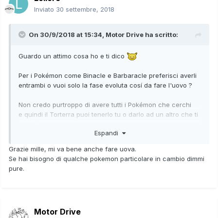
Inviato
30 settembre, 2018
On 30/9/2018 at 15:34,
Motor Drive
ha scritto:
Guardo un attimo cosa ho e ti dico
Per i Pokémon come Binacle e Barbaracle preferisci averli
entrambi o vuoi solo la fase evoluta cosí da fare l'uovo ?
Non credo purtroppo di avere tutti i Pokémon che cerchi
e quindi il Torterra puoi tenerlo tu o darlo ad un altro che ti
aiuterá ma penso che due o tre di quelli che tu non hai li
Espandi
possa ancora avere e prima di cancellare il gioco ( ho
trasferito quasi tutti i Pokémon con la banca in SM ) provo a
Grazie mille, mi va bene anche fare uova.
vedere cosa ti possa dare.
Se hai bisogno di qualche pokemon particolare in cambio dimmi
pure.
Motor Drive