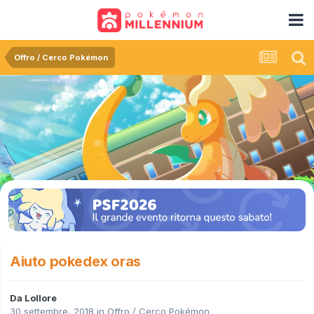
Offro / Cerco Pokémon
Aiuto pokedex oras
Da
Lollore
30 settembre, 2018
in
Offro / Cerco Pokémon