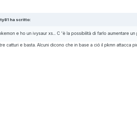
tty81
ha scritto:
kemon e ho un ivysaur xs... C 'è la possibilità di farlo aumentare un
e catturi e basta. Alcuni dicono che in base a ció il pkmn attacca pi