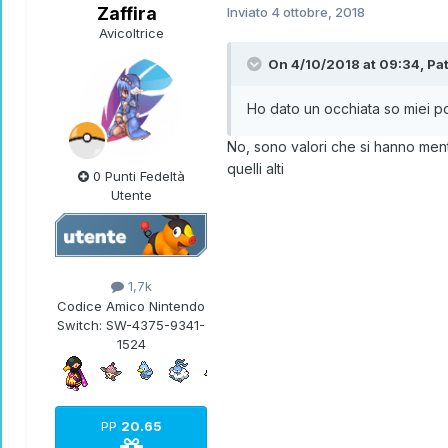
Zaffira
Inviato
4 ottobre, 2018
Avicoltrice
On 4/10/2018 at 09:34,
Pa
Ho dato un occhiata so miei po
No, sono valori che si hanno mentr
quelli alti
0 Punti Fedeltà
Utente
1,7k
Codice Amico Nintendo
Switch:
SW-4375-9341-
1524
PP
20.65