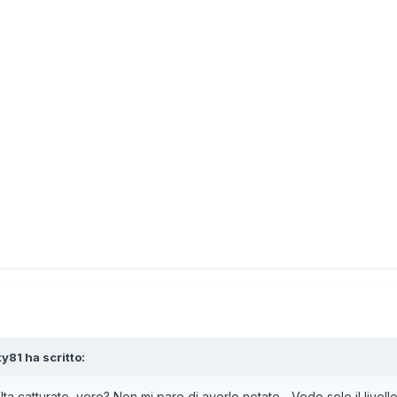
ty81
ha scritto:
ta catturato, vero? Non mi pare di averlo notato... Vedo solo il livel