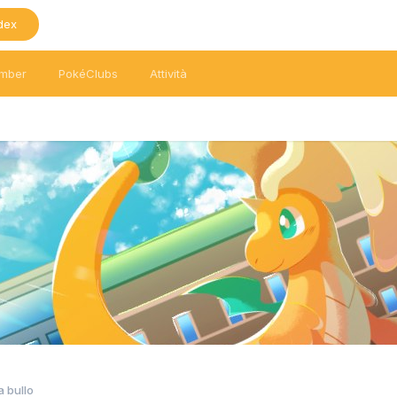
dex
mber
PokéClubs
Attività
 bullo