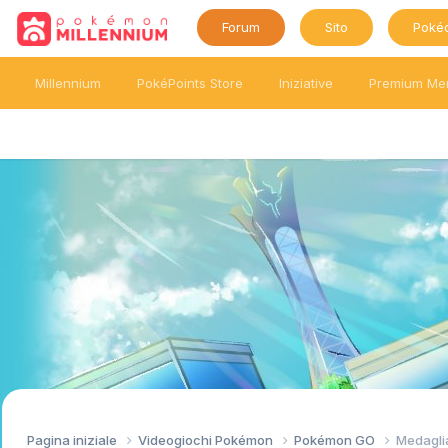
Forum
Sito
Poké
Millennium
PokéPoints Store
Iniziative
Premium Me
Pagina iniziale
Videogiochi Pokémon
Pokémon GO
Medaglia