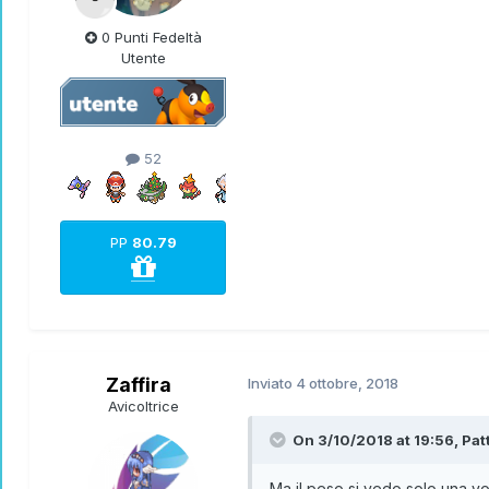
0 Punti Fedeltà
Utente
52
PP
80.79
Zaffira
Inviato
4 ottobre, 2018
Avicoltrice
On 3/10/2018 at 19:56,
Pat
Ma il peso si vedo solo una vol