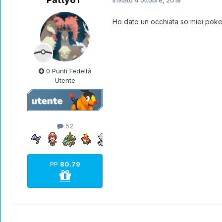
Inviato
4 ottobre, 2018
Ho dato un occhiata so miei pokem
0 Punti Fedeltà
Utente
52
PP
80.79