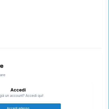
re
tare
Accedi
già un account? Accedi qui!
Accedi adesso