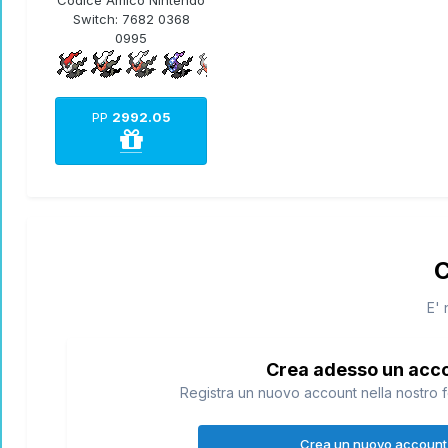
Switch:
7682 0368
0995
PP
2992.05
C
E' 
Crea adesso un acc
Registra un nuovo account nella nostro f
Crea un nuovo account