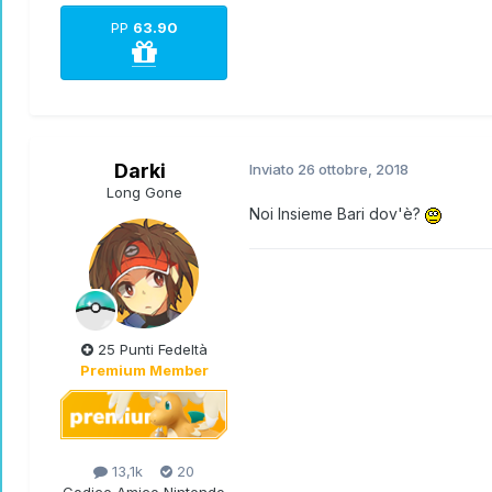
PP
63.90
Darki
Inviato
26 ottobre, 2018
Long Gone
Noi Insieme Bari dov'è?
25 Punti Fedeltà
Premium Member
13,1k
20
Codice Amico Nintendo