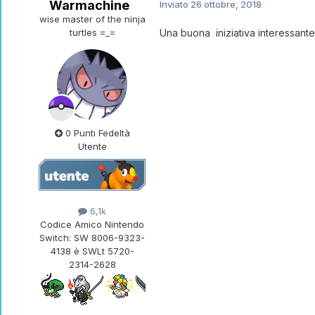
Warmachine
Inviato
26 ottobre, 2018
wise master of the ninja
turtles =_=
Una buona iniziativa interessante
0 Punti Fedeltà
Utente
6,1k
Codice Amico Nintendo
Switch:
SW 8006-9323-
4138 è SWLt 5720-
2314-2628