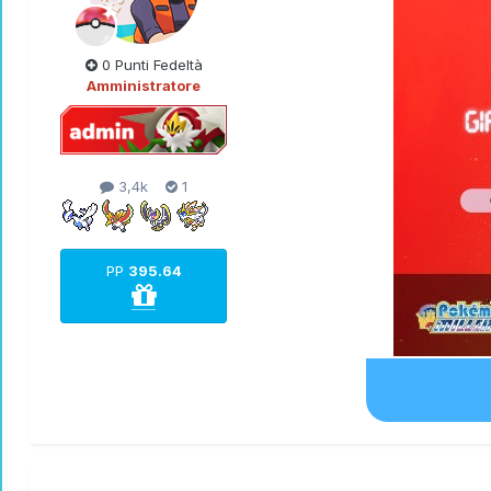
0 Punti Fedeltà
Amministratore
3,4k
1
PP
395.64