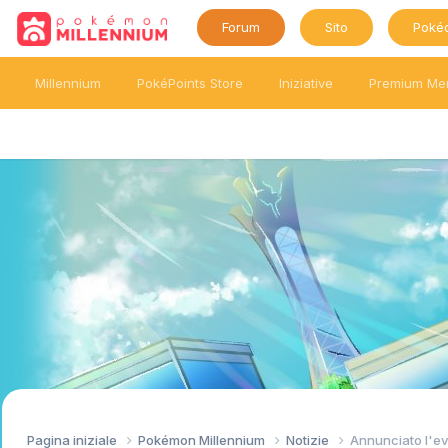
Forum
Sito
Poké
Millennium
PokéPoints Store
Iniziative
Premium Me
Pagina iniziale
Pokémon Millennium
Notizie
Annunciato l'ev