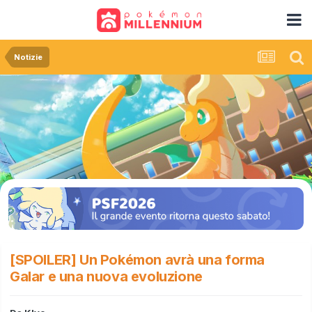
Notizie
[SPOILER] Un Pokémon avrà una forma
Galar e una nuova evoluzione