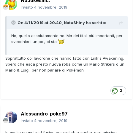
NoJokesInc.
Inviato
4 novembre, 2019
On 4/11/2019 at 20:40,
NatuShiny
ha scritto:
No, quello assolutamente no. Ma dei titoli più importanti, per
svecchiarli un po', ci sta
Soprattutto col lavorone che hanno fatto con Link's Awakening.
Spero che esca presto nuova roba come un Mario Strikers o un
Mario & Luigi, per non parlare di Pokémon.
2
Alessandro-poke97
Inviato
4 novembre, 2019
Io voglio un metroid fusion per switch o anche zero mission