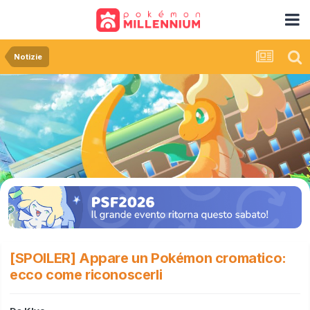
Notizie
[SPOILER] Appare un Pokémon cromatico:
ecco come riconoscerli