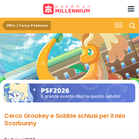
Offro / Cerco Pokémon
Cerco Grookey e Sobble schiusi per il mio
Scorbunny