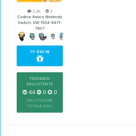
2,2k
2
Codice Amico Nintendo
Switch:
SW-1504-9471-
7907
PP
510.16
FEEDBACK
DELL'UTENTE
44
0
0
VALUTAZIONE
TOTALE
100%