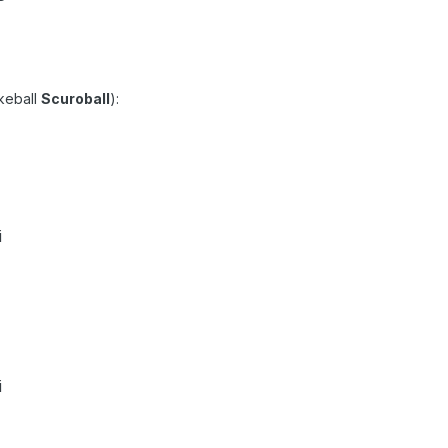
okeball
Scuroball
):
i
i