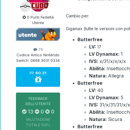
Cambio per:
0 Punti Fedeltà
Utente
Gigamax (tutte le versioni con p
Butterfree
LV:
17
76
LV Dynamax:
1
Codice Amico Nintendo
Switch:
0668 3031 0334
IVS:
x/31/x/x/x/x
Abilità:
Insettocch
PP
80.31
Natura:
Allegra
Butterfree
LV:
40
LV Dynamax:
5
FEEDBACK
DELL'UTENTE
IVS:
31/x/31/31/x/x
13
0
0
Abilità:
Insettocch
Natura:
Sicura
VALUTAZIONE
TOTALE
100%
Butterfree