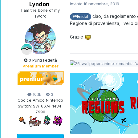
Lyndon
Inviato
18 novembre, 2019
I am the bone of my
sword
ciao, da regolamento dov
@Enidel
Regione di provenienza, livello 
Grazie
0 Punti Fedeltà
Premium Member
10,1k
3
Codice Amico Nintendo
Switch:
SW-6674-1484-
7990