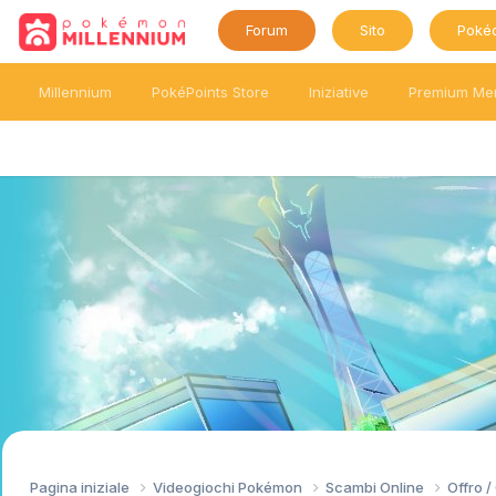
Forum
Sito
Poké
Millennium
PokéPoints Store
Iniziative
Premium Me
Pagina iniziale
Videogiochi Pokémon
Scambi Online
Offro 