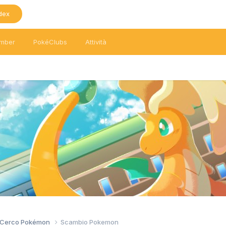
dex
mber
PokéClubs
Attività
/ Cerco Pokémon
Scambio Pokemon