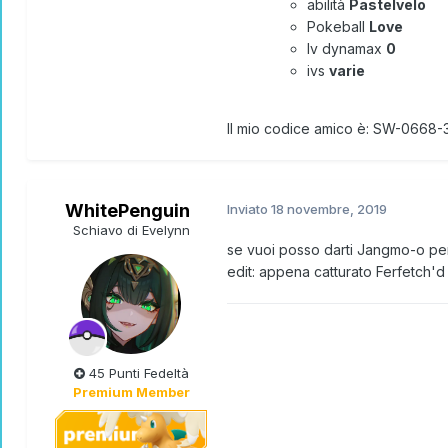
abilità
Pastelvelo
Pokeball
Love
lv dynamax
0
ivs
varie
Il mio codice amico è: SW-0668
WhitePenguin
Inviato
18 novembre, 2019
Schiavo di Evelynn
se vuoi posso darti
Jangmo-o per
edit: appena catturato Ferfetch'd
45 Punti Fedeltà
Premium Member