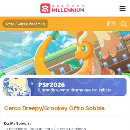
Offro / Cerco Pokémon
Cerco Dreepy/Grookey Offro Sobble
Da
MrNoivern
18 novembre, 2019
in
Offro / Cerco Pokémon