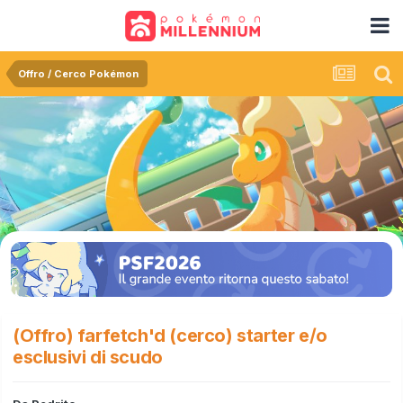
Offro / Cerco Pokémon
(Offro) farfetch'd (cerco) starter e/o
esclusivi di scudo