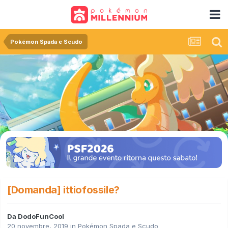
Pokémon Spada e Scudo
[Domanda] ittiofossile?
Da
DodoFunCool
20 novembre, 2019
in
Pokémon Spada e Scudo