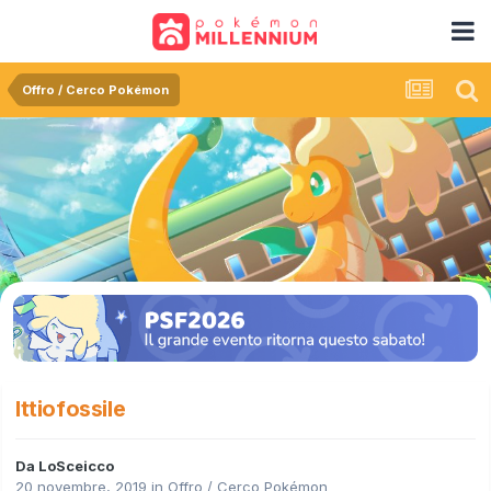
Offro / Cerco Pokémon
Ittiofossile
Da
LoSceicco
20 novembre, 2019
in
Offro / Cerco Pokémon