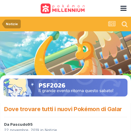
Notizie
Dove trovare tutti i nuovi Pokémon di Galar
Da
Pascudo95
22 novembre, 2019
in
Notizie