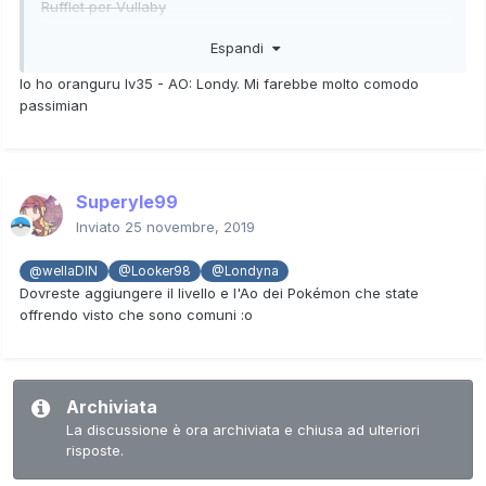
Rufflet per Vullaby
Mawile per Sableye
Espandi
Farfetch'd per Ponyta
Passimian per Oronguru
Io ho oranguru lv35 - AO: Londy. Mi farebbe molto comodo
Turtonator per drampa
passimian
Solrock per Lunatone
Darumaka per Corsola
Stonjourner per eiscue
Deino per Larvitar
Superyle99
Jangmo per Goomi
Zacian per Zamazenta (solo pokedex)
Inviato
25 novembre, 2019
@wellaDIN
@Looker98
@Londyna
Dovreste aggiungere il livello e l'Ao dei Pokémon che state
offrendo visto che sono comuni
:o
Archiviata
La discussione è ora archiviata e chiusa ad ulteriori
risposte.