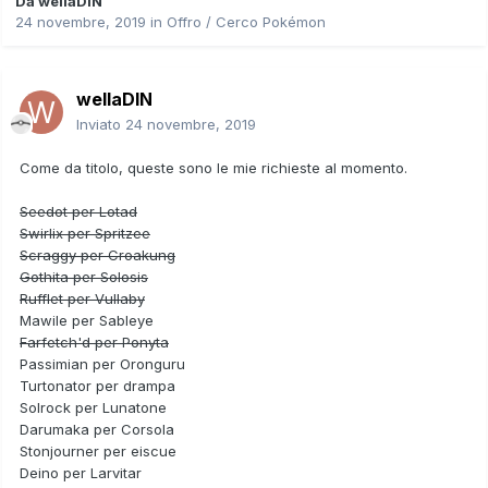
Da
wellaDIN
24 novembre, 2019
in
Offro / Cerco Pokémon
wellaDIN
Inviato
24 novembre, 2019
Come da titolo, queste sono le mie richieste al momento.
Seedot per Lotad
Swirlix per Spritzee
Scraggy per Croakung
Gothita per Solosis
Rufflet per Vullaby
Mawile per Sableye
Farfetch'd per Ponyta
Passimian per Oronguru
Turtonator per drampa
Solrock per Lunatone
Darumaka per Corsola
Stonjourner per eiscue
Deino per Larvitar