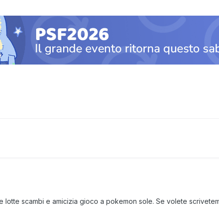
e lotte scambi e amicizia gioco a pokemon sole. Se volete scrivete