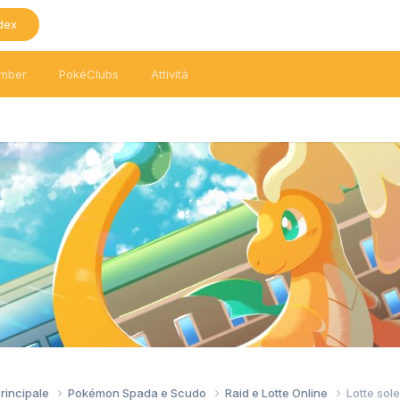
dex
mber
PokéClubs
Attività
Principale
Pokémon Spada e Scudo
Raid e Lotte Online
Lotte sole