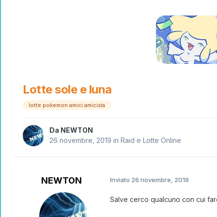
Lotte sole e luna
lotte pokemon amici amicizia
Da
NEWTON
26 novembre, 2019
in
Raid e Lotte Online
NEWTON
Inviato
26 novembre, 2019
Salve cerco qualcuno con cui far