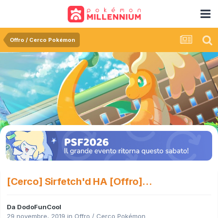
Offro / Cerco Pokémon
[Cerco] Sirfetch'd HA [Offro]...
Da
DodoFunCool
29 novembre, 2019
in
Offro / Cerco Pokémon