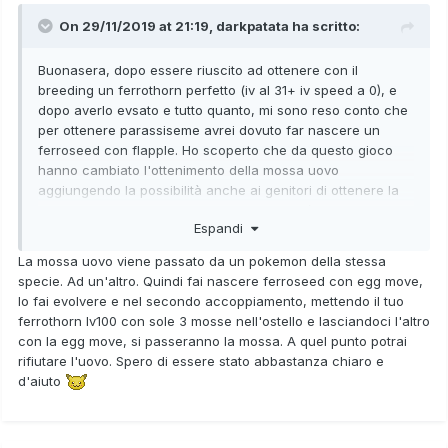
On 29/11/2019 at 21:19,
darkpatata
ha scritto:
Buonasera, dopo essere riuscito ad ottenere con il
breeding un ferrothorn perfetto (iv al 31+ iv speed a 0), e
dopo averlo evsato e tutto quanto, mi sono reso conto che
per ottenere parassiseme avrei dovuto far nascere un
ferroseed con flapple. Ho scoperto che da questo gioco
hanno cambiato l'ottenimento della mossa uovo
aggiungendo la possibilità anche ai genitori di ottenere la
mossa uovo rifiutando l'uovo, evitando così di mandare in
Espandi
vacca tutto il mio lavoro. Ho lasciato alla pensione flapple
maschio e il mio ferrothorn che per fortuna era femmina,
La mossa uovo viene passato da un pokemon della stessa
ho rifiutato l'uovo e il mio ferrothorn non ha ricevuto la
specie. Ad un'altro. Quindi fai nascere ferroseed con egg move,
mossa, cosa devo fare?
lo fai evolvere e nel secondo accoppiamento, mettendo il tuo
ferrothorn lv100 con sole 3 mosse nell'ostello e lasciandoci l'altro
con la egg move, si passeranno la mossa. A quel punto potrai
rifiutare l'uovo. Spero di essere stato abbastanza chiaro e
d'aiuto