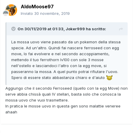
AldoMoose97
Inviato
30 novembre, 2019
On 30/11/2019 at 01:33,
Joker999
ha scritto:
La mossa uovo viene passato da un pokemon della stessa
specie. Ad un'altro. Quindi fai nascere ferroseed con egg
move, lo fai evolvere e nel secondo accoppiamento,
mettendo il tuo ferrothorn lv100 con sole 3 mosse
nell'ostello e lasciandoci l'altro con la egg move, si
passeranno la mossa. A quel punto potrai rifiutare l'uovo.
Spero di essere stato abbastanza chiaro e d'aiuto
Aggiungo che il secondo Ferroseed (quello con la egg Move) non
serve abbia chissà quali IV stellari, basta solo che conosca la
mossa uovo che vuoi trasmettere.
In pratica le mosse uovo in questa gen sono malattie veneree
ahaah