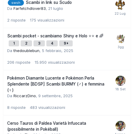
Scambi in link su Scudo
swsh
Da
Farfetchdlover83
,
21 luglio
2
risposte
175
visualizzazioni
Scambi pocket - scambiamo Shiny e Holo ⭐⭐ e 🌈
1
2
3
4
9
Da
thedoublebun
,
5 febbraio, 2025
206
risposte
15.950
visualizzazioni
Pokémon Diamante Lucente e Pokémon Perla
Splendente [BDSP] Scambi BURMY (♂) e femmina
(♀)
Da
RiccarzDino
,
9 settembre, 2025
8
risposte
483
visualizzazioni
Cerso Tauros di Paldea Varietà Infuocata
(possibilmente in Pokéball)