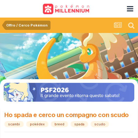
Offro / Cerco Pokémon
Ho spada e cerco un compagno con scudo
scambi
pokédex
breed
spada
scudo