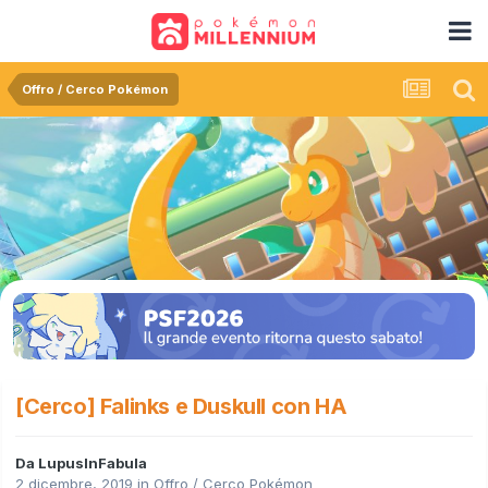
Offro / Cerco Pokémon
[Cerco] Falinks e Duskull con HA
Da
LupusInFabula
2 dicembre, 2019
in
Offro / Cerco Pokémon