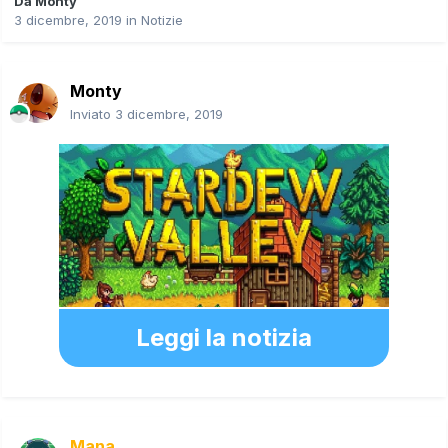
Da
Monty
3 dicembre, 2019
in
Notizie
Monty
Inviato
3 dicembre, 2019
Leggi la notizia
Mana