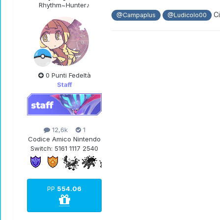
Rhythm~Hunter♪
C
@Campaplus
@Ludicolo00
0 Punti Fedeltà
Staff
12,6k
1
Codice Amico Nintendo
Switch:
5161 1117 2540
PP
554.06