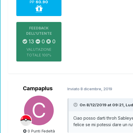
PP
60.90
FEEDBACK
DELL'UTENTE
13
0
0
VALUTAZIONE
TOTALE
100%
Campaplus
Inviato
8 dicembre, 2019
On 8/12/2019 at 09:21,
Lud
Ciao posso darti throh Sableye
felice se mi potessi dare un r
0 Punti Fedeltà