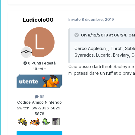
Ludicolo00
Inviato
8 dicembre, 2019
On 8/12/2019 at 08:24,
Ca
Cerco Appletun, , Throh, Sable
Gyarados, Lucario, Braviary, C
0 Punti Fedeltà
Ciao posso darti throh Sableye e 
Utente
mi potessi dare un rufflet o brav
95
Codice Amico Nintendo
Switch:
Sw-2836-5825-
5878