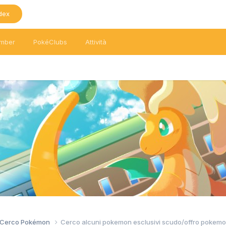
dex
mber
PokéClubs
Attività
/ Cerco Pokémon
Cerco alcuni pokemon esclusivi scudo/offro pokemon