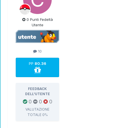
0 Punti Fedeltà
Utente
10
PP
80.36
FEEDBACK
DELL'UTENTE
0
0
0
VALUTAZIONE
TOTALE
0%