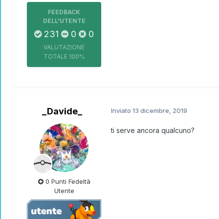
FEEDBACK
DELL'UTENTE
231
0
0
VALUTAZIONE
TOTALE
100%
_Davide_
Inviato
13 dicembre, 2019
ti serve ancora qualcuno?
0 Punti Fedeltà
Utente