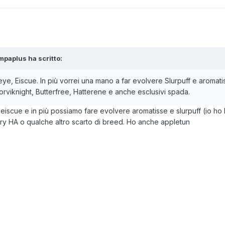
mpaplus
ha scritto:
ye, Eiscue. In più vorrei una mano a far evolvere Slurpuff e aromatis
orviknight, Butterfree, Hatterene e anche esclusivi spada.
eiscue e in più possiamo fare evolvere aromatisse e slurpuff (io ho 
iary HA o qualche altro scarto di breed. Ho anche appletun