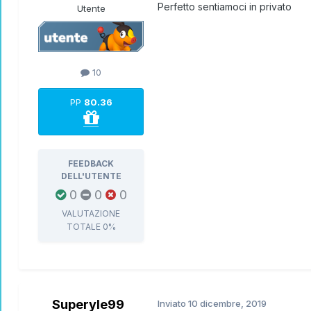
Perfetto sentiamoci in privato
Utente
10
PP
80.36
FEEDBACK
DELL'UTENTE
0
0
0
VALUTAZIONE
TOTALE
0%
Superyle99
Inviato
10 dicembre, 2019