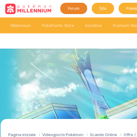
Forum
Sito
Poké
Millennium
PokéPoints Store
Iniziative
Premium Me
Pagina iniziale
Videogiochi Pokémon
Scambi Online
Offro 